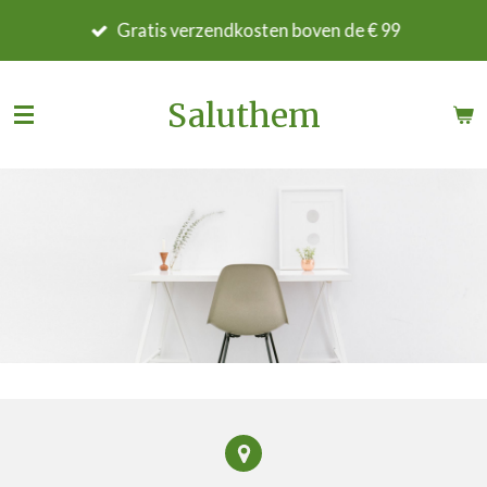
Ga
Gratis verzendkosten boven de € 99
direct
naar
de
Saluthem
hoofdinhoud