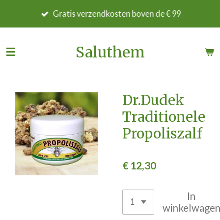
Ga
Gratis verzendkosten boven de € 99
direct
naar
de
Saluthem
hoofdinhoud
Dr.Dudek
Traditionele
Propoliszalf
€ 12,30
In
winkelwage