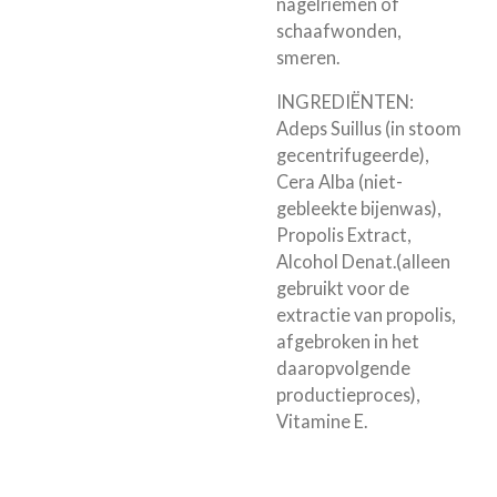
nagelriemen of
schaafwonden,
smeren.
INGREDIËNTEN:
Adeps Suillus (in stoom
gecentrifugeerde),
Cera Alba (niet-
gebleekte bijenwas),
Propolis Extract,
Alcohol Denat.(alleen
gebruikt voor de
extractie van propolis,
afgebroken in het
daaropvolgende
productieproces),
Vitamine E.