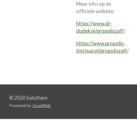
Meer info op de
officiele website:
https://www.dr-
dudek.nl/propoliszalf/
https://www.propolis-
tinctuur.nl/propoliszalf/
© 2026 Saluthem
Powered by
JouwWeb