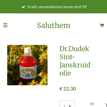
Ga
Gratis verzendkosten boven de € 99
direct
naar
de
Saluthem
hoofdinhoud
Dr.Dudek
Sint-
Janskruid
olie
€ 22,30
In