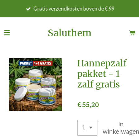
Ga
Gratis verzendkosten boven de € 99
direct
naar
de
Saluthem
hoofdinhoud
Hannepzalf
pakket - 1
zalf gratis
€ 55,20
In
winkelwage