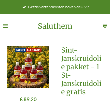
Ga
Gratis verzendkosten boven de € 99
direct
naar
de
Saluthem
hoofdinhoud
Sint-
Janskruidoli
e pakket - 1
St-
Janskruidoli
e gratis
€ 89,20